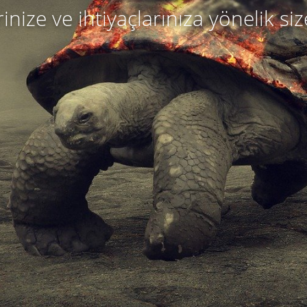
r
i
n
i
z
e
v
e
i
h
t
i
y
a
ç
l
a
r
ı
n
ı
z
a
y
ö
n
e
l
i
k
s
i
z