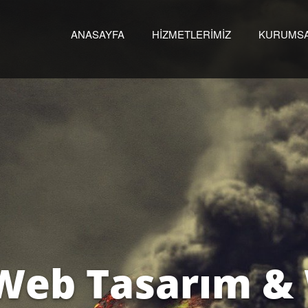
ANASAYFA
HİZMETLERİMİZ
KURUMS
W
e
b
T
a
s
a
r
ı
m
&