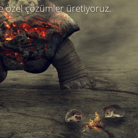
e
ö
z
e
l
ç
ö
z
ü
m
l
e
r
ü
r
e
t
i
y
o
r
u
z
.