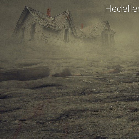
H
e
d
e
f
l
e