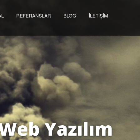
AL
REFERANSLAR
BLOG
İLETİŞİM
W
e
b
Y
a
z
ı
l
ı
m